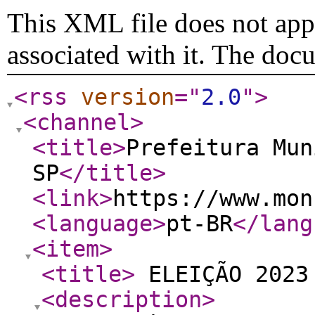
This XML file does not appe
associated with it. The doc
<rss
version
="
2.0
"
>
<channel
>
<title
>
Prefeitura Mun
SP
</title
>
<link
>
https://www.mon
<language
>
pt-BR
</lang
<item
>
<title
>
ELEIÇÃO 2023
<description
>