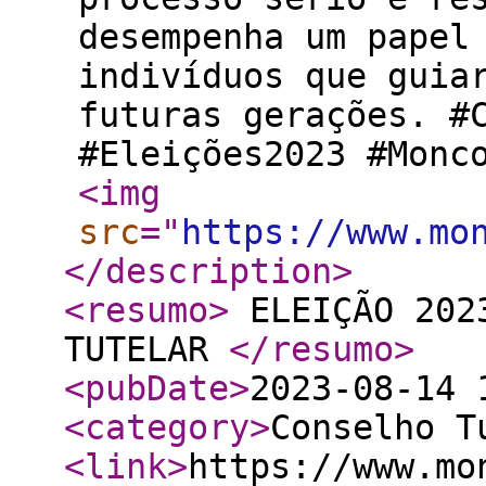
desempenha um papel
indivíduos que guia
futuras gerações. #
#Eleições2023 #Monc
<img
src
="
https://www.mo
</description
>
<resumo
>
ELEIÇÃO 202
TUTELAR
</resumo
>
<pubDate
>
2023-08-14 
<category
>
Conselho T
<link
>
https://www.mo