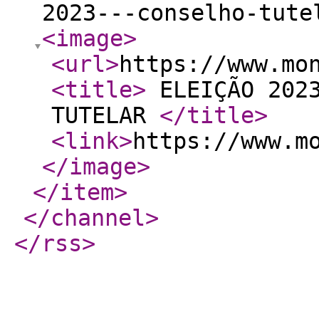
2023---conselho-tute
<image
>
<url
>
https://www.mo
<title
>
ELEIÇÃO 2023
TUTELAR
</title
>
<link
>
https://www.m
</image
>
</item
>
</channel
>
</rss
>