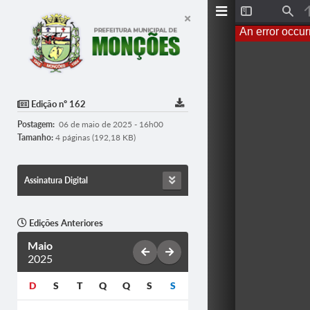
T
F
o
i
An error occur
g
n
g
d
l
e
S
i
d
Edição nº 162
e
b
Postagem:
06 de maio de 2025 - 16h00
a
r
Tamanho:
4 páginas (192,18 KB)
Assinatura Digital
Edições Anteriores
Maio
2025
D
S
T
Q
Q
S
S