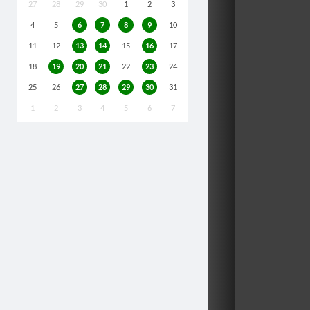
27
28
29
30
1
2
3
4
5
6
7
8
9
10
11
12
13
14
15
16
17
18
19
20
21
22
23
24
25
26
27
28
29
30
31
1
2
3
4
5
6
7