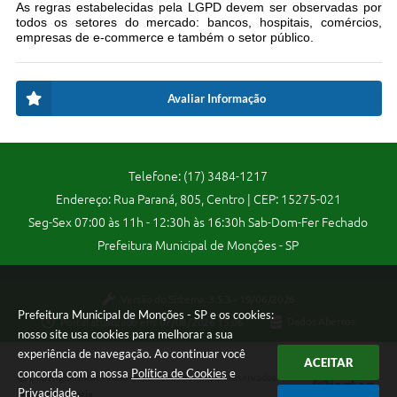
As regras estabelecidas pela LGPD devem ser observadas por
todos os setores do mercado: bancos, hospitais, comércios,
empresas de e-commerce e também o setor público.
Avaliar Informação
Telefone: (17) 3484-1217
Endereço: Rua Paraná, 805, Centro | CEP: 15275-021
Seg-Sex 07:00 às 11h - 12:30h às 16:30h Sab-Dom-Fer Fechado
Prefeitura Municipal de Monções - SP
Versão do Sistema:
3.5.3 - 19/06/2026
Prefeitura Municipal de Monções - SP e os cookies:
Portal atualizado em:
07/08/2026 15:06
Dados Abertos
nosso site usa cookies para melhorar a sua
experiência de navegação. Ao continuar você
ACEITAR
concorda com a nossa
Política de Cookies
e
Copyright Instar - 2006-2026. Todos os direitos reservados -
Privacidade
.
Instar Tecnologia