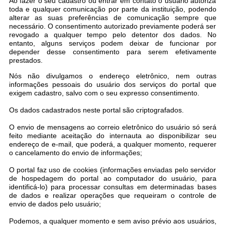
Ao fazer o seu cadastro ou entrar em contato o usuário autoriza
toda e qualquer comunicação por parte da instituição, podendo
Audiências Públicas
alterar as suas preferências de comunicação sempre que
necessário. O consentimento autorizado previamente poderá ser
revogado a qualquer tempo pelo detentor dos dados. No
Ouvidoria
entanto, alguns serviços podem deixar de funcionar por
depender desse consentimento para serem efetivamente
Contratos
prestados.
Galeria de Vídeos
Nós não divulgamos o endereço eletrônico, nem outras
informações pessoais do usuário dos serviços do portal que
exigem cadastro, salvo com o seu expresso consentimento.
Secretarias
Os dados cadastrados neste portal são criptografados.
Projetos
O envio de mensagens ao correio eletrônico do usuário só será
Contas Públicas
feito mediante aceitação do internauta ao disponibilizar seu
endereço de e-mail, que poderá, a qualquer momento, requerer
o cancelamento do envio de informações;
Legislação
O portal faz uso de cookies (informações enviadas pelo servidor
Editais
de hospedagem do portal ao computador do usuário, para
identificá-lo) para processar consultas em determinadas bases
Links
de dados e realizar operações que requeiram o controle de
envio de dados pelo usuário;
Serviços Online
Podemos, a qualquer momento e sem aviso prévio aos usuários,