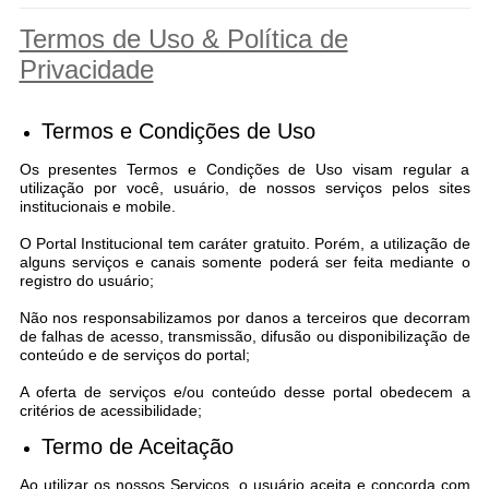
COVID-19
Termos de Uso & Política de
Privacidade
Ouvidoria
Notícias
Termos e Condições de Uso
Meio Ambiente
Os presentes Termos e Condições de Uso visam regular a
utilização por você, usuário, de nossos serviços pelos sites
Principal
institucionais e mobile.
O Portal Institucional tem caráter gratuito. Porém, a utilização de
NOVOS CEPS
alguns serviços e canais somente poderá ser feita mediante o
registro do usuário;
VTN - Valor da Terra Nua
Não nos responsabilizamos por danos a terceiros que decorram
Meio Ambiente Município VerdeAzul
de falhas de acesso, transmissão, difusão ou disponibilização de
conteúdo e de serviços do portal;
Serviços Online IPTU-ISS-ITBI
A oferta de serviços e/ou conteúdo desse portal obedecem a
critérios de acessibilidade;
Nota Fiscal Eletrônia Nfseweb
Termo de Aceitação
Tribunal de Contas TCESP
Ao utilizar os nossos Serviços, o usuário aceita e concorda com