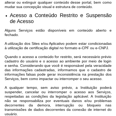
alterar ou extinguir qualquer conteúdo desse portal, bem como
Telefones Úteis
mudar sua concepção visual e estrutura de conteúdo.
Transparência
Acesso a Conteúdo Restrito e Suspensão
de Acesso​
A Prefeitura
Alguns Serviços estão disponíveis em conteúdo aberto e
Enquete
fechado.
A utilização dos Sites e/ou Aplicativo podem estar condicionadas
Jornal
à utilização de certificação digital no formato e-CPF ou e-CNPJ.
Agenda
Quando o acesso a conteúdo for restrito, será necessário prévio
cadastro do usuário e o acesso ao ambiente por meio de login
Diário Oficial
e senha. Considerando que você é responsável pela veracidade
das informações cadastradas, informamos que o cadastro de
informações falsas pode gerar inconsistência na prestação dos
SIC
Serviços, bem como impactar ou interromper o seu acesso.
Contato
A qualquer tempo, sem aviso prévio, a Instituição poderá
suspender, cancelar ou interromper o acesso aos Serviços,
respeitadas as condições da legislação aplicável. A Instituição
não se responsabiliza por eventuais danos e/ou problemas
decorrentes da demora, interrupção ou bloqueio nas
transmissões de dados decorrentes da conexão de internet do
usuário.