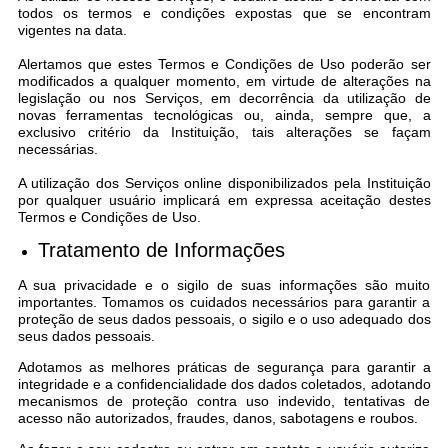
Concursos Públicos
todos os termos e condições expostas que se encontram
vigentes na data.
Lei Aldir Blanc
Alertamos que estes Termos e Condições de Uso poderão ser
modificados a qualquer momento, em virtude de alterações na
Horários Médicos e Odontológicos
legislação ou nos Serviços, em decorrência da utilização de
novas ferramentas tecnológicas ou, ainda, sempre que, a
Plano Municipal de Educação
exclusivo critério da Instituição, tais alterações se façam
necessárias.
Conselho Municipal de Meio Ambiente
A utilização dos Serviços online disponibilizados pela Instituição
por qualquer usuário implicará em expressa aceitação destes
Regime Jurídico
Termos e Condições de Uso.
Horários da Piscina Aquecida
Tratamento de Informações
A sua privacidade e o sigilo de suas informações são muito
Galeria de Fotos
importantes. Tomamos os cuidados necessários para garantir a
proteção de seus dados pessoais, o sigilo e o uso adequado dos
Obras
seus dados pessoais.
Turismo
Adotamos as melhores práticas de segurança para garantir a
integridade e a confidencialidade dos dados coletados, adotando
mecanismos de proteção contra uso indevido, tentativas de
Carta de Serviços
acesso não autorizados, fraudes, danos, sabotagens e roubos.
Arquivos para Download