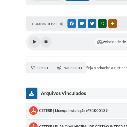
COMPARTILHAR
FACEBOOK
MESSENGER
TWITTER
WHATSAPP
OUTRAS
Velocidade de l
Seja o primeiro a curtir e
GOSTEI
NÃO GOSTEI
Arquivos Vinculados
CETESB | Licença Instalação n°51000139
CETESB | PLANO MUNICIPAL DE GESTÃO INTEGR