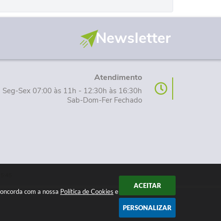
Newsletter
Atendimento
Seg-Sex 07:00 às 11h - 12:30h às 16:30h
Sab-Dom-Fer Fechado
15:45
ACEITAR
 concorda com a nossa
Política de Cookies
e
PERSONALIZAR