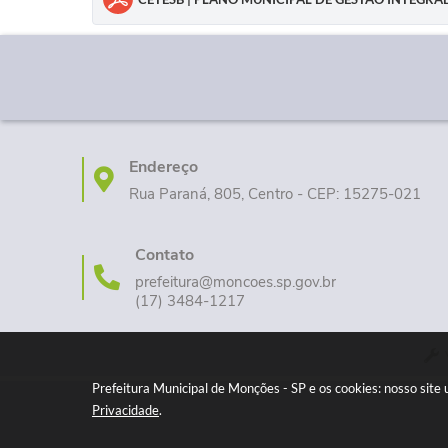
Endereço
Rua Paraná, 805, Centro - CEP: 15275-021
Contato
prefeitura@moncoes.sp.gov.br
(17) 3484-1217
Prefeitura Municipal de Monções - SP e os cookies: nosso sit
Privacidade
.