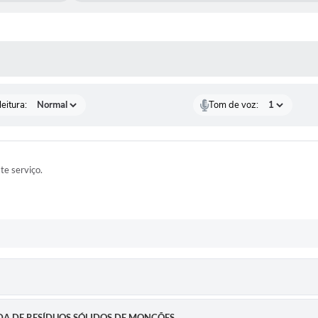
 MÍDIAS
eitura:
Tom de voz:
ste serviço.
ADA DE RESÍDUOS SÓLIDOS DE MONÇÕES