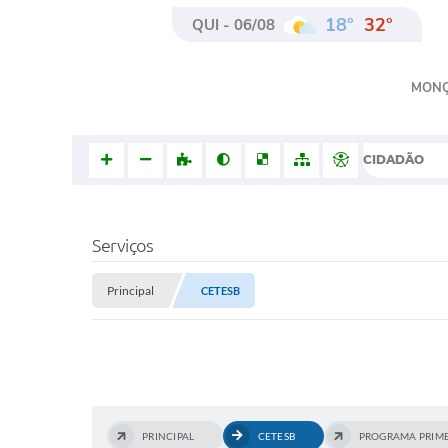
18°
32°
QUI - 06/08
MON
CIDADÃO
Serviços
Principal
CETESB
PRINCIPAL
CETESB
PROGRAMA PRIME