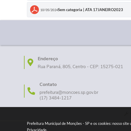
Sem categoria | ATA 17JANEIRO2023
10/05/2024
Endereço
Rua Paraná, 805, Centro - CEP: 15275-021
Contato
prefeitura@moncoes.sp.gov.br
(17) 3484-1217
Prefeitura Municipal de Monções - SP e os cookies: nosso sit
Privacidade
.