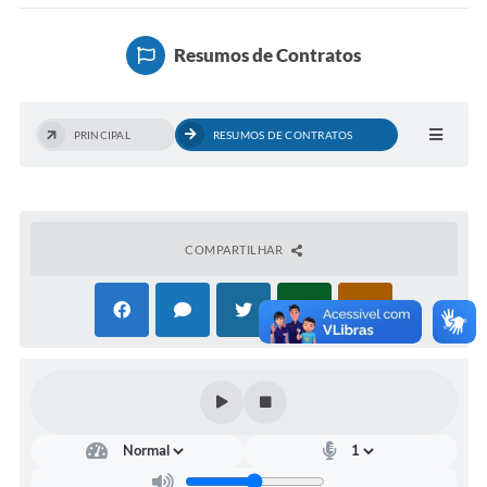
COVID-19
Resumos de Contratos
Ouvidoria
Notícias
PRINCIPAL
RESUMOS DE CONTRATOS
Meio Ambiente
Principal
NOVOS CEPS
COMPARTILHAR
VTN - Valor da Terra Nua
Meio Ambiente Município VerdeAzul
Serviços Online IPTU-ISS-ITBI
Nota Fiscal Eletrônia Nfseweb
Tribunal de Contas TCESP