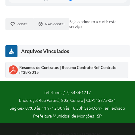
Concursos Públicos
Lei Aldir Blanc
Seja o primeiro a curtir este
GOSTEI
NÃO GOSTEI
serviço.
Horários Médicos e Odontológicos
Plano Municipal de Educação
Arquivos Vinculados
Conselho Municipal de Meio Ambiente
Regime Jurídico
Resumos de Contratos | Resumo Contrato Ref Contrato
n°38/2015
Horários da Piscina Aquecida
Galeria de Fotos
Telefone: (17) 3484-1217
Obras
Endereço: Rua Paraná, 805, Centro | CEP: 15275-021
Seg-Sex 07:00 às 11h - 12:30h às 16:30h Sab-Dom-Fer Fechado
Turismo
Prefeitura Municipal de Monções - SP
Carta de Serviços
Arquivos para Download
Versão do Sistema:
3.5.3 - 19/06/2026