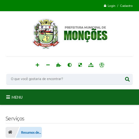
Login / Cadastro
MENU
Monções
Serviços
Acesso à Informação
Resumos de...
Publicações