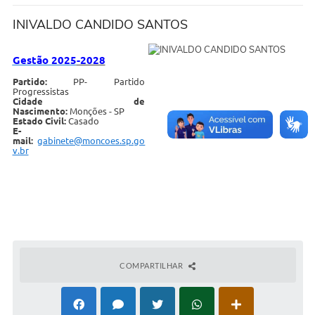
COVID-19
INIVALDO CANDIDO SANTOS
Ouvidoria
Gestão 2025
-2028
Notícias
Partido:
PP- Partido
Progressistas
Cidade de
Meio Ambiente
Nascimento:
Monções - SP
Estado Civil:
Casado
E-
Principal
mail:
gabinete@moncoes.sp.go
v.br
NOVOS CEPS
VTN - Valor da Terra Nua
Meio Ambiente Município VerdeAzul
Serviços Online IPTU-ISS-ITBI
COMPARTILHAR
Nota Fiscal Eletrônia Nfseweb
Tribunal de Contas TCESP