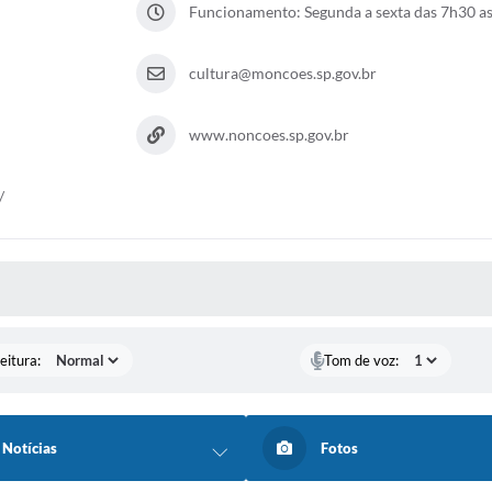
Funcionamento: Segunda a sexta das 7h30 a
cultura@moncoes.sp.gov.br
www.noncoes.sp.gov.br
/
 MÍDIAS
eitura:
Tom de voz:
Notícias
Fotos