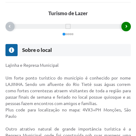
COVID-19
Turismo de Lazer
Ouvidoria
Notícias
Meio Ambiente
Sobre o local
Principal
Lajinha e Represa Municipal
NOVOS CEPS
Um forte ponto turístico do município é conhecido por nome
VTN - Valor da Terra Nua
LAJINHA. Sendo um afluente do Rio Tietê suas águas correm
como fortes correntezas atraem visitantes de toda a região para
Meio Ambiente Município VerdeAzul
passar finais de semana e feriado no local possue quiosque e as
pessoas fazem encontros com amigos e famílias.
Serviços Online IPTU-ISS-ITBI
Plus code para localização no mapa: 4VX3+PH Monções, São
Nota Fiscal Eletrônia Nfseweb
Paulo
Tribunal de Contas TCESP
Outro atrativo natural de grande importância turística é a
Represa Municipal, onde foi construída sob suas margens uma