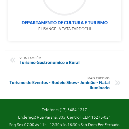
Telefones Úteis
Transparência
DEPARTAMENTO DE CULTURA E TURISMO
A Prefeitura
ELISANGELA TATA TARDOCHI
Enquete
Jornal
VEJA TAMBÉM
Agenda
Turismo Gastronomico e Rural
Diário Oficial
MAIS TURISMO
Turismo de Eventos - Rodeio Show- Juninão - Natal
SIC
Iluminado
Contato
Telefone: (17) 3484-1217
Endereço: Rua Paraná, 805, Centro | CEP: 15275-021
Seg-Sex 07:00 às 11h - 12:30h às 16:30h Sab-Dom-Fer Fechado