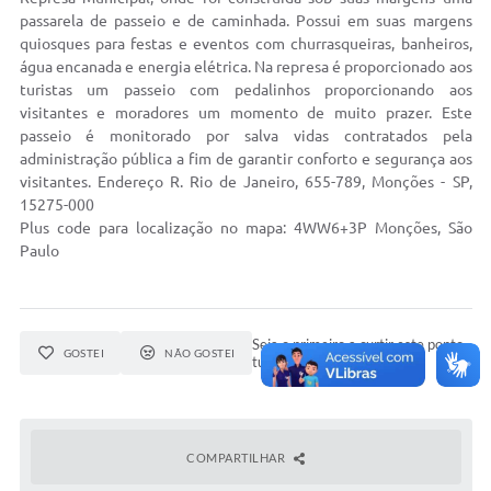
Concursos Públicos
passarela de passeio e de caminhada. Possui em suas margens
quiosques para festas e eventos com churrasqueiras, banheiros,
Lei Aldir Blanc
água encanada e energia elétrica. Na represa é proporcionado aos
turistas um passeio com pedalinhos proporcionando aos
Horários Médicos e Odontológicos
visitantes e moradores um momento de muito prazer. Este
passeio é monitorado por salva vidas contratados pela
Plano Municipal de Educação
administração pública a fim de garantir conforto e segurança aos
visitantes. Endereço R. Rio de Janeiro, 655-789, Monções - SP,
Conselho Municipal de Meio Ambiente
15275-000
Regime Jurídico
Plus code para localização no mapa: 4WW6+3P Monções, São
Paulo
Horários da Piscina Aquecida
Galeria de Fotos
Seja o primeiro a curtir este ponto
GOSTEI
NÃO GOSTEI
Obras
turístico.
Turismo
Carta de Serviços
COMPARTILHAR
Arquivos para Download