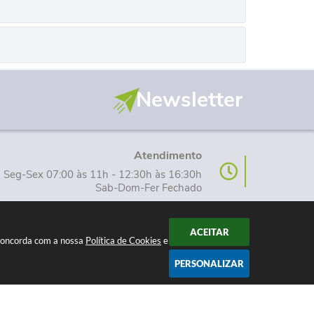
Newsletter
Atendimento
Seg-Sex 07:00 às 11h - 12:30h às 16:30h
Sab-Dom-Fer Fechado
ACEITAR
 concorda com a nossa
Política de Cookies
e
PERSONALIZAR
15:06