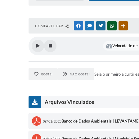
COMPARTILHAR
FACEBOOK
MESSENGER
TWITTER
WHATSAPP
OUTRAS
Velocidade de l
Seja o primeiro a curtir e
GOSTEI
NÃO GOSTEI
Arquivos Vinculados
Banco de Dados Ambientais | LEVANTA
09/01/2023
Banco de Dados Ambientais | Município Su
09/01/2023