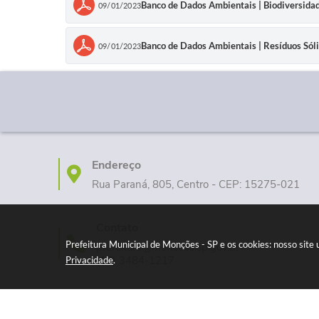
Banco de Dados Ambientais | Biodiversida
09/01/2023
Banco de Dados Ambientais | Resíduos Sól
09/01/2023
Endereço
Rua Paraná, 805, Centro - CEP: 15275-021
Contato
Prefeitura Municipal de Monções - SP e os cookies: nosso sit
prefeitura@moncoes.sp.gov.br
(17) 3484-1217
Privacidade
.