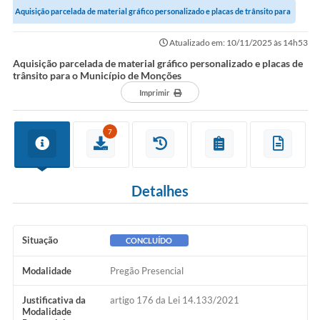
Aquisição parcelada de material gráfico personalizado e placas de trânsito para
COVID-19
o Município de Monções
Atualizado em: 10/11/2025 às 14h53
Ouvidoria
Aquisição parcelada de material gráfico personalizado e placas de
trânsito para o Município de Monções
Notícias
Imprimir
Meio Ambiente
7
Principal
NOVOS CEPS
Detalhes
VTN - Valor da Terra Nua
Meio Ambiente Município VerdeAzul
Situação
CONCLUÍDO
Serviços Online IPTU-ISS-ITBI
Modalidade
Pregão Presencial
Nota Fiscal Eletrônia Nfseweb
Justificativa da
artigo 176 da Lei 14.133/2021
Tribunal de Contas TCESP
Modalidade