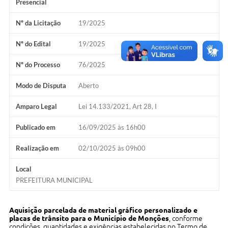
Presencial
Concursos Públicos
Nº da Licitação
19/2025
Lei Aldir Blanc
Nº do Edital
19/2025
Horários Médicos e Odontológicos
Nº do Processo
76/2025
Plano Municipal de Educação
Modo de Disputa
Aberto
Conselho Municipal de Meio Ambiente
Regime Jurídico
Amparo Legal
Lei 14.133/2021, Art 28, I
Horários da Piscina Aquecida
Publicado em
16/09/2025 às 16h00
Galeria de Fotos
Realização em
02/10/2025 às 09h00
Obras
Local
PREFEITURA MUNICIPAL
Turismo
Carta de Serviços
Aquisição parcelada de material gráfico personalizado e
placas de trânsito para o Município de Monções
, conforme
Arquivos para Download
condições, quantidades e exigências estabelecidas no Termo de