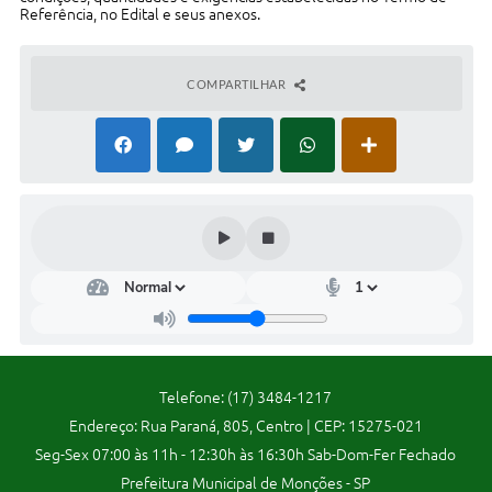
Referência, no Edital e seus anexos.
Audiências Públicas
Ouvidoria
COMPARTILHAR
Contratos
Galeria de Vídeos
Secretarias
Projetos
Contas Públicas
Legislação
Editais
Telefone: (17) 3484-1217
Links
Endereço: Rua Paraná, 805, Centro | CEP: 15275-021
Seg-Sex 07:00 às 11h - 12:30h às 16:30h Sab-Dom-Fer Fechado
Serviços Online
Prefeitura Municipal de Monções - SP