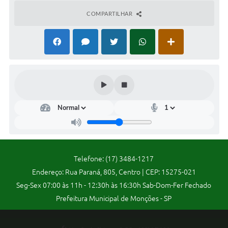
COMPARTILHAR
Audiências Públicas
Ouvidoria
Contratos
Galeria de Vídeos
Secretarias
Projetos
Contas Públicas
Legislação
Telefone: (17) 3484-1217
Endereço: Rua Paraná, 805, Centro | CEP: 15275-021
Editais
Seg-Sex 07:00 às 11h - 12:30h às 16:30h Sab-Dom-Fer Fechado
Links
Prefeitura Municipal de Monções - SP
Serviços Online