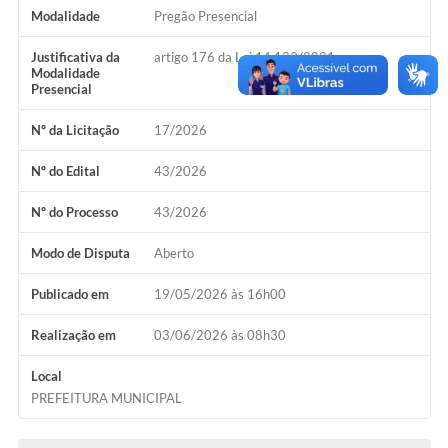
Concursos Públicos
Modalidade
Pregão Presencial
Lei Aldir Blanc
Justificativa da
artigo 176 da Lei 14.133/2021
Modalidade
Presencial
Horários Médicos e Odontológicos
Plano Municipal de Educação
Nº da Licitação
17/2026
Conselho Municipal de Meio Ambiente
Nº do Edital
43/2026
Regime Jurídico
Nº do Processo
43/2026
Horários da Piscina Aquecida
Modo de Disputa
Aberto
Galeria de Fotos
Publicado em
19/05/2026 às 16h00
Obras
Realização em
03/06/2026 às 08h30
Turismo
Local
PREFEITURA MUNICIPAL
Carta de Serviços
Arquivos para Download