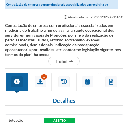
Contratação de empresa com profissionais especializados em medicina do
COVID-19
trabalho a fim de avaliar a saúde...
Atualizado em: 20/05/2026 às 15h50
Ouvidoria
Contratação de empresa com profissionais especializados em
medicina do trabalho a fim de avaliar a saúde ocupacional dos
Notícias
servidores municipais de Monções, por meio da realização de
perícias médicas, laudos, retorno ao trabalho, exames
Meio Ambiente
admissionais, demissionais, indicação de readaptação,
aposentadoria por invalidez, etc, conforme legislação vigente, nos
Principal
termos da planilha anexa
Imprimir
NOVOS CEPS
VTN - Valor da Terra Nua
6
Meio Ambiente Município VerdeAzul
Serviços Online IPTU-ISS-ITBI
Detalhes
Nota Fiscal Eletrônia Nfseweb
Situação
Tribunal de Contas TCESP
ABERTO