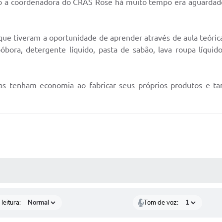
o a coordenadora do CRAS Rose há muito tempo era aguardado 
que tiveram a oportunidade de aprender através de aula teórica
óbora, detergente líquido, pasta de sabão, lava roupa líquido
ias tenham economia ao fabricar seus próprios produtos e t
AS MÍDIAS
leitura:
Tom de voz: