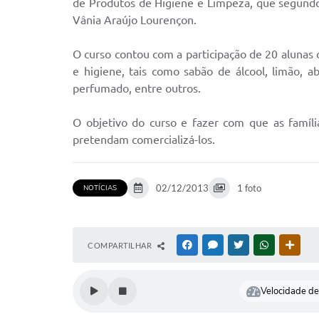
de Produtos de Higiene e Limpeza, que segund
Vânia Araújo Lourençon.
O curso contou com a participação de 20 alunas 
e higiene, tais como sabão de álcool, limão, ab
perfumado, entre outros.
O objetivo do curso e fazer com que as famíl
pretendam comercializá-los.
02/12/2013
1 foto
NOTÍCIAS
COMPARTILHAR
FACEBOOK
MESSENGER
TWITTER
WHATSAPP
OUTR
Velocidade de 