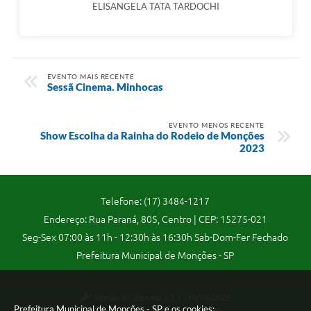
ELISANGELA TATA TARDOCHI
Telefones Úteis
Transparência
A Prefeitura
EVENTO MAIS RECENTE
Sessã Cinema. Minhocas
Enquete
Jornal
EVENTO MENOS RECENTE
Show Escolha da Rainha do Rodeio de Monções
2023
Agenda
Diário Oficial
Telefone: (17) 3484-1217
SIC
Endereço: Rua Paraná, 805, Centro | CEP: 15275-021
Contato
Seg-Sex 07:00 às 11h - 12:30h às 16:30h Sab-Dom-Fer Fechado
Prefeitura Municipal de Monções - SP
Versão do Sistema:
3.5.3 - 19/06/2026
Prefeitura Municipal de Monções - SP e os cookies: