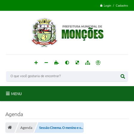
Login / Cadastro
MENU
Monções
Agenda
Acesso à Informação
Agenda
Sessão Cinema. O menino e o...
Publicações