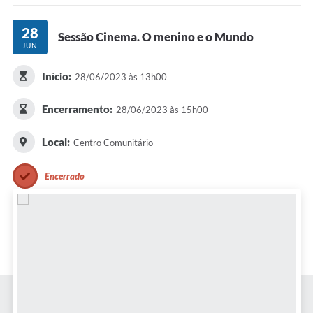
COVID-19
28
Sessão Cinema. O menino e o Mundo
JUN
Ouvidoria
Início:
Notícias
28/06/2023 às 13h00
Meio Ambiente
Encerramento:
28/06/2023 às 15h00
Principal
Local:
Centro Comunitário
NOVOS CEPS
Encerrado
VTN - Valor da Terra Nua
Meio Ambiente Município VerdeAzul
Serviços Online IPTU-ISS-ITBI
Nota Fiscal Eletrônia Nfseweb
Tribunal de Contas TCESP