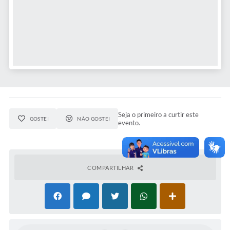
Concursos Públicos
Lei Aldir Blanc
Horários Médicos e Odontológicos
Plano Municipal de Educação
Conselho Municipal de Meio Ambiente
Regime Jurídico
Seja o primeiro a curtir este
GOSTEI
NÃO GOSTEI
evento.
Horários da Piscina Aquecida
Galeria de Fotos
Obras
COMPARTILHAR
Turismo
Carta de Serviços
Arquivos para Download