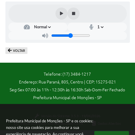
Concursos Públicos
Lei Aldir Blanc
Horários Médicos e Odontológicos
Plano Municipal de Educação
Conselho Municipal de Meio Ambiente
VOLTAR
Regime Jurídico
Telefone: (17) 3484-1217
Horários da Piscina Aquecida
Endereço: Rua Paraná, 805, Centro | CEP: 15275-021
Galeria de Fotos
Seg-Sex 07:00 às 11h - 12:30h às 16:30h Sab-Dom-Fer Fechado
Prefeitura Municipal de Monções - SP
Obras
Turismo
Versão do Sistema:
3.5.3 - 19/06/2026
Prefeitura Municipal de Monções - SP e os cookies:
Carta de Serviços
Portal atualizado em:
06/08/2026 13:14
Dados Abertos
nosso site usa cookies para melhorar a sua
Arquivos para Download
experiência de navegação. Ao continuar você