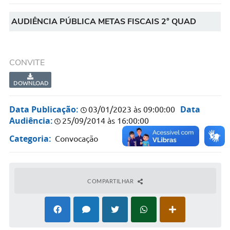
COVID-19
AUDIÊNCIA PÚBLICA METAS FISCAIS 2° QUAD
Ouvidoria
Notícias
CONVITE
Meio Ambiente
DOWNLOAD
Principal
Data Publicação:
Data
03/01/2023 às 09:00:00
NOVOS CEPS
Audiência:
25/09/2014 às 16:00:00
VTN - Valor da Terra Nua
Categoria:
Convocação
Meio Ambiente Município VerdeAzul
Serviços Online IPTU-ISS-ITBI
COMPARTILHAR
Nota Fiscal Eletrônia Nfseweb
Tribunal de Contas TCESP