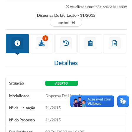
Atualizado em: 03/01/2023 às 15h09
COVID-19
Dispensa De Licitação - 11/2015
Ouvidoria
Imprimir
Notícias
1
Meio Ambiente
Principal
Detalhes
NOVOS CEPS
VTN - Valor da Terra Nua
Situação
ABERTO
Meio Ambiente Município VerdeAzul
Modalidade
Dispensa De Licitação
Serviços Online IPTU-ISS-ITBI
Nº da Licitação
11/2015
Nota Fiscal Eletrônia Nfseweb
Nº do Processo
11/2015
Tribunal de Contas TCESP
Publicado em
03/01/2023 às 10h00