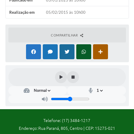
Concursos Públicos
Realização em
05/02/2015 às 10h00
Lei Aldir Blanc
Horários Médicos e Odontológicos
COMPARTILHAR
Plano Municipal de Educação
Conselho Municipal de Meio Ambiente
Regime Jurídico
Horários da Piscina Aquecida
Galeria de Fotos
Obras
Turismo
Carta de Serviços
Telefone: (17) 3484-1217
Endereço: Rua Paraná, 805, Centro | CEP: 15275-021
Arquivos para Download