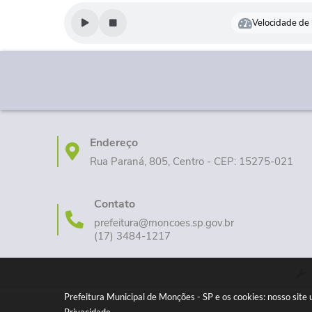
Velocidade de l
Endereço
Rua Paraná, 805, Centro - CEP: 15275-021
Contato
prefeitura@moncoes.sp.gov.br
(17) 3484-1217
Prefeitura Municipal de Monções - SP e os cookies: nosso sit