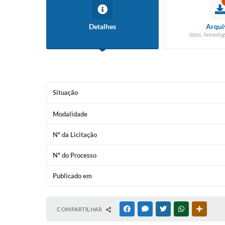
Detalhes
Arqui
(atas, homolog
Situação
Modalidade
Nº da Licitação
Nº do Processo
Publicado em
COMPARTILHAR
FACEBOOK
MESSENGER
TWITTER
WHATSAPP
OUTRAS