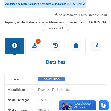
Aquisição de Materiais para Ativiades Culturais na FESTA JUNINA
COVID-19
Atualizado em: 14/05/2025 às 13h40
Ouvidoria
Aquisição de Materiais para Ativiades Culturais na FESTA JUNINA
Notícias
Imprimir
Meio Ambiente
6
Principal
NOVOS CEPS
Detalhes
VTN - Valor da Terra Nua
Meio Ambiente Município VerdeAzul
Situação
CONCLUÍDO
Serviços Online IPTU-ISS-ITBI
Modalidade
Dispensa De Licitação
Nota Fiscal Eletrônia Nfseweb
Nº da Licitação
17/2025
Tribunal de Contas TCESP
Nº do Processo
38/2025