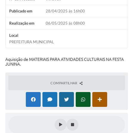
Concursos Públicos
Publicado em
28/04/2025 às 16h00
Lei Aldir Blanc
Realização em
06/05/2025 às 08h00
Horários Médicos e Odontológicos
Local
Plano Municipal de Educação
PREFEITURA MUNICIPAL
Conselho Municipal de Meio Ambiente
Aquisição de MATERIAIS PARA ATIVIDADES CULTURAIS NA FESTA
Regime Jurídico
JUNINA.
Horários da Piscina Aquecida
COMPARTILHAR
Galeria de Fotos
Obras
Turismo
Carta de Serviços
Arquivos para Download