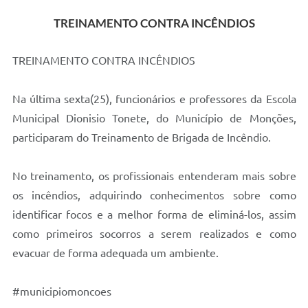
TREINAMENTO CONTRA INCÊNDIOS
Audiências Públicas
Ouvidoria
TREINAMENTO CONTRA INCÊNDIOS
Contratos
Na última sexta(25), funcionários e professores da Escola
Galeria de Vídeos
Municipal Dionisio Tonete, do Município de Monções,
Secretarias
participaram do Treinamento de Brigada de Incêndio.
Projetos
No treinamento, os profissionais entenderam mais sobre
Contas Públicas
os incêndios, adquirindo conhecimentos sobre como
Legislação
identificar focos e a melhor forma de eliminá-los, assim
como primeiros socorros a serem realizados e como
Editais
evacuar de forma adequada um ambiente.
Links
#municipiomoncoes
Serviços Online