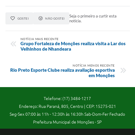
Telefones Úteis
Seja o primeiro a curtir esta
Transparência
GOSTEI
NÃO GOSTEI
notícia.
A Prefeitura
NOTÍCIA MAIS RECENTE
Enquete
Grupo Fortaleza de Monções realiza visita a Lar dos
Velhinhos de Nhandeara
Jornal
Agenda
NOTÍCIA MENOS RECENTE
Rio Preto Esporte Clube realiza avaliação esportiva
em Monções
Diário Oficial
SIC
Telefone: (17) 3484-1217
Contato
Endereço: Rua Paraná, 805, Centro | CEP: 15275-021
Seg-Sex 07:00 às 11h - 12:30h às 16:30h Sab-Dom-Fer Fechado
Prefeitura Municipal de Monções - SP