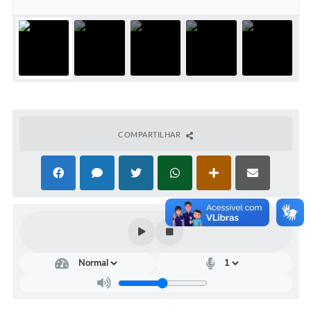
Concursos Públicos
Lei Aldir Blanc
Horários Médicos e Odontológicos
Plano Municipal de Educação
Conselho Municipal de Meio Ambiente
COMPARTILHAR
Regime Jurídico
Horários da Piscina Aquecida
Galeria de Fotos
Obras
Turismo
Carta de Serviços
Arquivos para Download