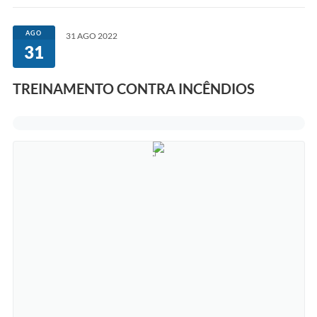
COVID-19
AGO
31 AGO 2022
31
Ouvidoria
Notícias
TREINAMENTO CONTRA INCÊNDIOS
Meio Ambiente
Principal
NOVOS CEPS
VTN - Valor da Terra Nua
Meio Ambiente Município VerdeAzul
Serviços Online IPTU-ISS-ITBI
Nota Fiscal Eletrônia Nfseweb
Tribunal de Contas TCESP