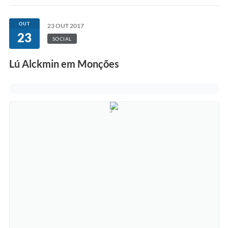
COVID-19
OUT
23 OUT 2017
23
Ouvidoria
SOCIAL
Notícias
Lú Alckmin em Monções
Meio Ambiente
Principal
NOVOS CEPS
VTN - Valor da Terra Nua
Meio Ambiente Município VerdeAzul
Serviços Online IPTU-ISS-ITBI
Nota Fiscal Eletrônia Nfseweb
Tribunal de Contas TCESP