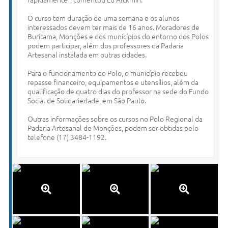
rapidamente”, comentou Lu Alckmin.
O curso tem duração de uma semana e os alunos
interessados devem ter mais de 16 anos. Moradores de
Buritama, Monções e dos municípios do entorno dos Polos
podem participar, além dos professores da Padaria
Artesanal instalada em outras cidades.
Para o funcionamento do Polo, o município recebeu
repasse financeiro, equipamentos e utensílios, além da
qualificação de quatro dias do professor na sede do Fundo
Social de Solidariedade, em São Paulo.
Outras informações sobre os cursos no Polo Regional da
Padaria Artesanal de Monções, podem ser obtidas pelo
telefone (17) 3484-1192.