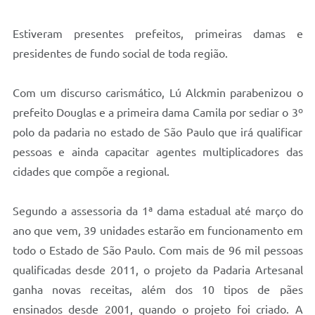
Audiências Públicas
Estiveram presentes prefeitos, primeiras damas e
Ouvidoria
presidentes de fundo social de toda região.
Contratos
Com um discurso carismático, Lú Alckmin parabenizou o
Galeria de Vídeos
prefeito Douglas e a primeira dama Camila por sediar o 3º
polo da padaria no estado de São Paulo que irá qualificar
Secretarias
pessoas e ainda capacitar agentes multiplicadores das
Projetos
cidades que compõe a regional.
Contas Públicas
Segundo a assessoria da 1ª dama estadual até março do
Legislação
ano que vem, 39 unidades estarão em funcionamento em
Editais
todo o Estado de São Paulo. Com mais de 96 mil pessoas
qualificadas desde 2011, o projeto da Padaria Artesanal
Links
ganha novas receitas, além dos 10 tipos de pães
Serviços Online
ensinados desde 2001, quando o projeto foi criado. A