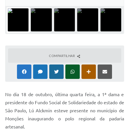
Concursos Públicos
Lei Aldir Blanc
Horários Médicos e Odontológicos
Plano Municipal de Educação
Conselho Municipal de Meio Ambiente
COMPARTILHAR
Regime Jurídico
Horários da Piscina Aquecida
Galeria de Fotos
Obras
N
o dia 18 de outubro, última quarta feira, a 1ª dama e
presidente do Fundo Social de Solidariedade do estado de
Turismo
São Paulo, Lú Alckmin esteve presente no município de
Carta de Serviços
Monções inaugurando o polo regional da padaria
artesanal.
Arquivos para Download