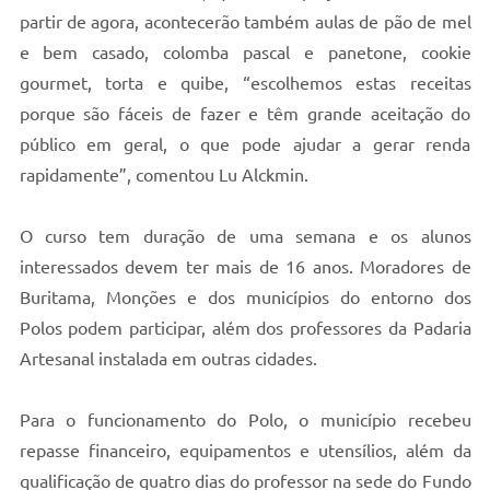
Telefones Úteis
partir de agora, acontecerão também aulas de pão de mel
e bem casado, colomba pascal e panetone, cookie
Transparência
gourmet, torta e quibe, “escolhemos estas receitas
A Prefeitura
porque são fáceis de fazer e têm grande aceitação do
público em geral, o que pode ajudar a gerar renda
Enquete
rapidamente”, comentou Lu Alckmin.
Jornal
Agenda
O curso tem duração de uma semana e os alunos
interessados devem ter mais de 16 anos. Moradores de
Diário Oficial
Buritama, Monções e dos municípios do entorno dos
SIC
Polos podem participar, além dos professores da Padaria
Artesanal instalada em outras cidades.
Contato
Para o funcionamento do Polo, o município recebeu
repasse financeiro, equipamentos e utensílios, além da
qualificação de quatro dias do professor na sede do Fundo