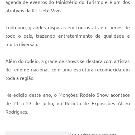
agenda de eventos do Ministério do Turismo e é um dos
Concursos Públicos
atrativos da RT Tietê Vivo.
Lei Aldir Blanc
Todo ano, grandes disputas em touros atraem peões de
Horários Médicos e Odontológicos
todo o país, trazendo entretenimento de qualidade e
Plano Municipal de Educação
muita diversão.
Conselho Municipal de Meio Ambiente
Além do rodeio, a grade de shows se destaca com artistas
Regime Jurídico
de renome nacional, com uma estrutura reconhecida em
Horários da Piscina Aquecida
toda a região.
Galeria de Fotos
Na edição deste ano, o Monções Rodeio Show acontece
Obras
de 21 a 23 de julho, no Recinto de Exposições Alceu
Turismo
Rodrigues.
Carta de Serviços
Arquivos para Download
Seja o primeiro a curtir esta