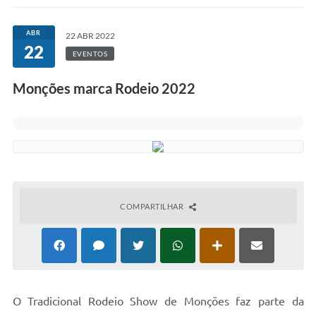
COVID-19
ABR
22 ABR 2022
22
Ouvidoria
EVENTOS
Notícias
Monções marca Rodeio 2022
Meio Ambiente
Principal
NOVOS CEPS
VTN - Valor da Terra Nua
COMPARTILHAR
Meio Ambiente Município VerdeAzul
Serviços Online IPTU-ISS-ITBI
Nota Fiscal Eletrônia Nfseweb
Tribunal de Contas TCESP
O
Tradicional Rodeio Show de Monções faz parte da