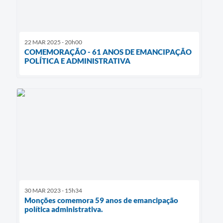
Telefones Úteis
Transparência
22 MAR 2025 - 20h00
A Prefeitura
COMEMORAÇÃO - 61 ANOS DE EMANCIPAÇÃO
POLÍTICA E ADMINISTRATIVA
Enquete
Jornal
Agenda
Diário Oficial
SIC
Contato
30 MAR 2023 - 15h34
Monções comemora 59 anos de emancipação
política administrativa.