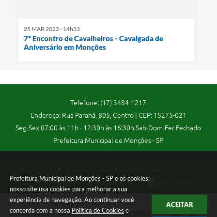
25 MAR 2022 - 14h33
7º Encontro de Cavalheiros - Cavalgada de
Aniversário em Monções
Telefone: (17) 3484-1217
Endereço: Rua Paraná, 805, Centro | CEP: 15275-021
Seg-Sex 07:00 às 11h - 12:30h às 16:30h Sab-Dom-Fer Fechado
Prefeitura Municipal de Monções - SP
Versão do Sistema:
3.5.3 - 19/06/2026
Prefeitura Municipal de Monções - SP e os cookies:
Portal atualizado em:
06/08/2026 16:15
Dados Abertos
nosso site usa cookies para melhorar a sua
experiência de navegação. Ao continuar você
ACEITAR
concorda com a nossa
Política de Cookies
e
Copyright Instar - 2006-2026. Todos os direitos reservados -