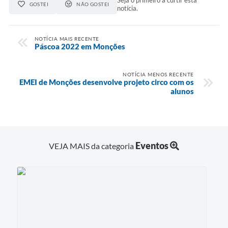
GOSTEI
NÃO GOSTEI
notícia.
Audiências Públicas
Ouvidoria
NOTÍCIA MAIS RECENTE
Páscoa 2022 em Monções
Contratos
NOTÍCIA MENOS RECENTE
Galeria de Vídeos
EMEI de Monções desenvolve projeto circo com os
alunos
Secretarias
Projetos
Contas Públicas
Eventos
VEJA MAIS da categoria
Legislação
Editais
Links
Serviços Online