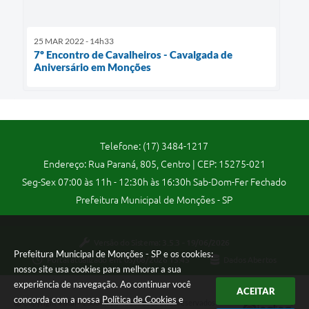
25 MAR 2022 - 14h33
7º Encontro de Cavalheiros - Cavalgada de
Aniversário em Monções
Telefone: (17) 3484-1217
Endereço: Rua Paraná, 805, Centro | CEP: 15275-021
Seg-Sex 07:00 às 11h - 12:30h às 16:30h Sab-Dom-Fer Fechado
Prefeitura Municipal de Monções - SP
Versão do Sistema:
3.5.3 - 19/06/2026
Prefeitura Municipal de Monções - SP e os cookies:
Portal atualizado em:
05/08/2026 15:45
Dados Abertos
nosso site usa cookies para melhorar a sua
experiência de navegação. Ao continuar você
ACEITAR
concorda com a nossa
Política de Cookies
e
Copyright Instar - 2006-2026. Todos os direitos reservados -