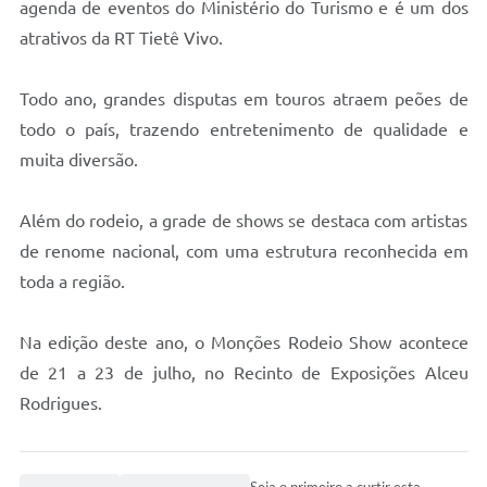
agenda de eventos do Ministério do Turismo e é um dos
Concursos Públicos
atrativos da RT Tietê Vivo.
Lei Aldir Blanc
Todo ano, grandes disputas em touros atraem peões de
Horários Médicos e Odontológicos
todo o país, trazendo entretenimento de qualidade e
Plano Municipal de Educação
muita diversão.
Conselho Municipal de Meio Ambiente
Além do rodeio, a grade de shows se destaca com artistas
Regime Jurídico
de renome nacional, com uma estrutura reconhecida em
Horários da Piscina Aquecida
toda a região.
Galeria de Fotos
Na edição deste ano, o Monções Rodeio Show acontece
Obras
de 21 a 23 de julho, no Recinto de Exposições Alceu
Turismo
Rodrigues.
Carta de Serviços
Arquivos para Download
Seja o primeiro a curtir esta