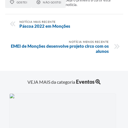
GOSTEI
NÃO GOSTEI
notícia.
Audiências Públicas
Ouvidoria
NOTÍCIA MAIS RECENTE
Páscoa 2022 em Monções
Contratos
NOTÍCIA MENOS RECENTE
Galeria de Vídeos
EMEI de Monções desenvolve projeto circo com os
alunos
Secretarias
Projetos
Contas Públicas
Eventos
VEJA MAIS da categoria
Legislação
Editais
Links
Serviços Online