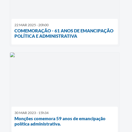
Telefones Úteis
Transparência
22 MAR 2025 - 20h00
A Prefeitura
COMEMORAÇÃO - 61 ANOS DE EMANCIPAÇÃO
POLÍTICA E ADMINISTRATIVA
Enquete
Jornal
Agenda
Diário Oficial
SIC
Contato
30 MAR 2023 - 15h34
Monções comemora 59 anos de emancipação
política administrativa.