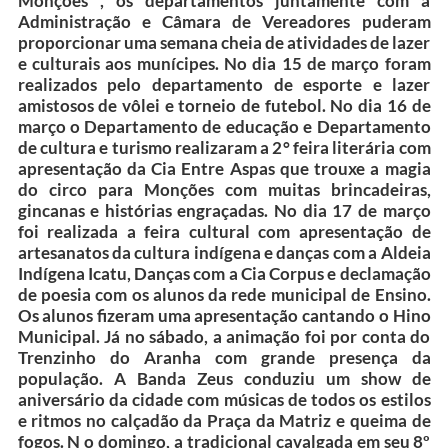
Monções , os departamentos juntamente com a
Administração e Câmara de Vereadores puderam
Audiências Públicas
proporcionar uma semana cheia de atividades de lazer
e culturais aos munícipes. No dia 15 de março foram
Ouvidoria
realizados pelo departamento de esporte e lazer
amistosos de vôlei e torneio de futebol. No dia 16 de
Contratos
março o Departamento de educação e Departamento
de cultura e turismo realizaram a 2° feira literária com
Galeria de Vídeos
apresentação da Cia Entre Aspas que trouxe a magia
do circo para Monções com muitas brincadeiras,
Secretarias
gincanas e histórias engraçadas. No dia 17 de março
Projetos
foi realizada a feira cultural com apresentação de
artesanatos da cultura indígena e danças com a Aldeia
Contas Públicas
Indígena Icatu, Danças com a Cia Corpus e declamação
de poesia com os alunos da rede municipal de Ensino.
Legislação
Os alunos fizeram uma apresentação cantando o Hino
Municipal. Já no sábado, a animação foi por conta do
Editais
Trenzinho do Aranha com grande presença da
população. A Banda Zeus conduziu um show de
Links
aniversário da cidade com músicas de todos os estilos
e ritmos no calçadão da Praça da Matriz e queima de
Serviços Online
fogos. N o domingo, a tradicional cavalgada em seu 8º