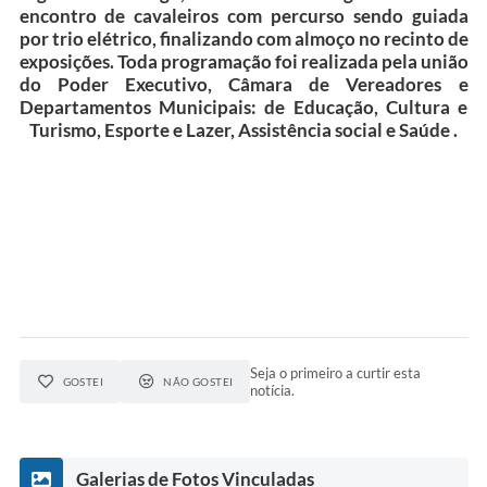
encontro de cavaleiros com percurso sendo guiada
Telefones Úteis
por trio elétrico, finalizando com almoço no recinto de
exposições. Toda programação foi realizada pela união
Transparência
do Poder Executivo, Câmara de Vereadores e
A Prefeitura
Departamentos Municipais: de Educação, Cultura e
Turismo, Esporte e Lazer, Assistência social e Saúde .
Enquete
Jornal
Agenda
Diário Oficial
SIC
Contato
Seja o primeiro a curtir esta
GOSTEI
NÃO GOSTEI
notícia.
Galerias de Fotos Vinculadas