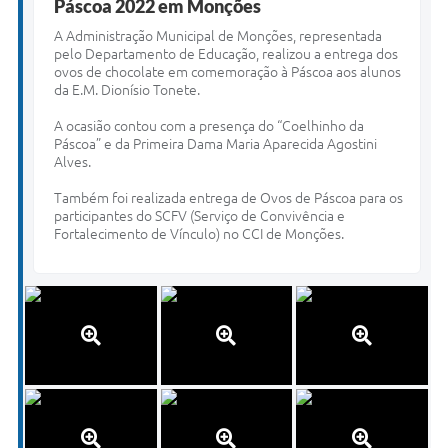
Páscoa 2022 em Monções
Telefones Úteis
A
Administração Municipal de Monções, representada
pelo Departamento de Educação, realizou a entrega dos
Transparência
ovos de chocolate em comemoração à Páscoa aos alunos
da E.M. Dionísio Tonete.
A Prefeitura
A ocasião contou com a presença do “Coelhinho da
Enquete
Páscoa” e da Primeira Dama Maria Aparecida Agostini
Alves.
Jornal
Também foi realizada entrega de Ovos de Páscoa para os
Agenda
participantes do SCFV (Serviço de Convivência e
Fortalecimento de Vínculo) no CCI de Monções.
Diário Oficial
SIC
Contato