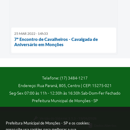
25 MAR 2022 - 14h33
7º Encontro de Cavalheiros - Cavalgada de
Aniversário em Monções
Telefone: (17) 3484-1217
Endereço: Rua Paraná, 805, Centro | CEP: 15275-021
Seg-Sex 07:00 às 11h - 12:30h às 16:30h Sab-Dom-Fer Fechado
Prefeitura Municipal de Monções - SP
Versão do Sistema:
3.5.3 - 19/06/2026
Prefeitura Municipal de Monções - SP e os cookies:
Portal atualizado em:
06/08/2026 16:15
Dados Abertos
nosso site usa cookies para melhorar a sua