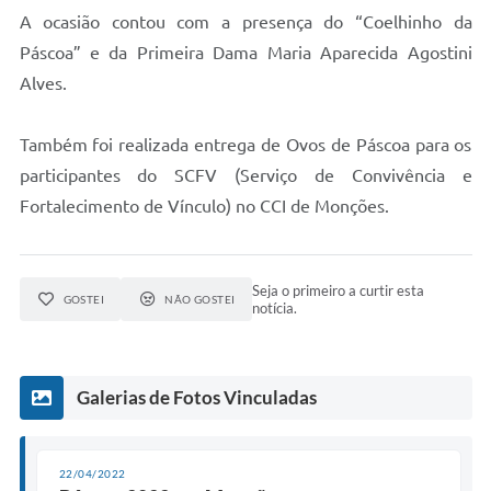
A ocasião contou com a presença do “Coelhinho da
Audiências Públicas
Páscoa” e da Primeira Dama Maria Aparecida Agostini
Ouvidoria
Alves.
Contratos
Também foi realizada entrega de Ovos de Páscoa para os
Galeria de Vídeos
participantes do SCFV (Serviço de Convivência e
Fortalecimento de Vínculo) no CCI de Monções.
Secretarias
Projetos
Seja o primeiro a curtir esta
Contas Públicas
GOSTEI
NÃO GOSTEI
notícia.
Legislação
Editais
Galerias de Fotos Vinculadas
Links
Serviços Online
22/04/2022