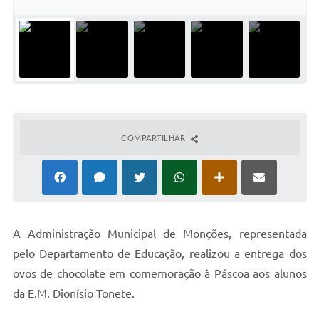
Concursos Públicos
Lei Aldir Blanc
Horários Médicos e Odontológicos
Plano Municipal de Educação
Conselho Municipal de Meio Ambiente
COMPARTILHAR
Regime Jurídico
Horários da Piscina Aquecida
Galeria de Fotos
Obras
A
Administração Municipal de Monções, representada
pelo Departamento de Educação, realizou a entrega dos
Turismo
ovos de chocolate em comemoração à Páscoa aos alunos
Carta de Serviços
da E.M. Dionísio Tonete.
Arquivos para Download