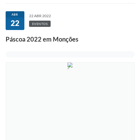
COVID-19
ABR
22 ABR 2022
22
Ouvidoria
EVENTOS
Notícias
Páscoa 2022 em Monções
Meio Ambiente
Principal
NOVOS CEPS
VTN - Valor da Terra Nua
Meio Ambiente Município VerdeAzul
Serviços Online IPTU-ISS-ITBI
Nota Fiscal Eletrônia Nfseweb
Tribunal de Contas TCESP