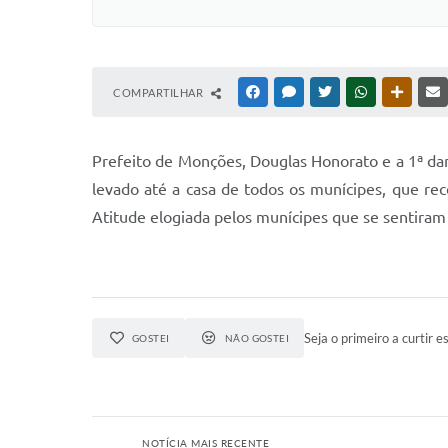
COMPARTILHAR
FACEBOOK
MESSENGER
TWITTER
WHATSAPP
OUTRAS
P
refeito de Monções, Douglas Honorato e a 1ª da
levado até a casa de todos os munícipes, que re
Atitude elogiada pelos munícipes que se sentiram 
Seja o primeiro a curtir es
GOSTEI
NÃO GOSTEI
NOTÍCIA MAIS RECENTE