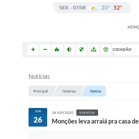
20°
32°
SEX - 07/08
MON
CIDADÃO
Notícias
Principal
Notícias
Notícia
JUN
26 JUN 2020
EVENTOS
26
Monções leva arraiá pra casa d