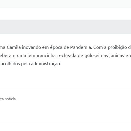
 MÍDIAS
RECEBA NOTÍCIAS
ma Camila inovando em época de Pandemia. Com a proibição de a
ceberam uma lembrancinha recheada de guloseimas juninas e u
acolhidos pela administração.
ta notícia.