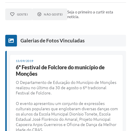
Telefones Úteis
Seja o primeiro a curtir esta
GOSTEI
NÃO GOSTEI
Transparência
notícia.
A Prefeitura
Enquete
Galerias de Fotos Vinculadas
Jornal
13/09/2019
Agenda
6º Festival de Folclore do município de
Monções
Diário Oficial
O
Departamento de Educação do Município de Monções
SIC
realizou no último dia 30 de agosto o 6º tradicional
Festival de Folclore.
Contato
O evento apresentou um conjunto de expressões
culturais populares que englobaram diversas danças com
os alunos da Escola Municipal Dionísio Tonete, Escola
Estadual José Florêncio do Amaral, Projeto Municipal
Capoeira Anjos Guerreiros e Oficina de Dança da Melhor
Idade do CRAS.