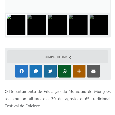
Concursos Públicos
Lei Aldir Blanc
Horários Médicos e Odontológicos
Plano Municipal de Educação
Conselho Municipal de Meio Ambiente
Regime Jurídico
COMPARTILHAR
Horários da Piscina Aquecida
Galeria de Fotos
Obras
O
Departamento de Educação do Município de Monções
Turismo
realizou no último dia 30 de agosto o 6º tradicional
Carta de Serviços
Festival de Folclore.
Arquivos para Download