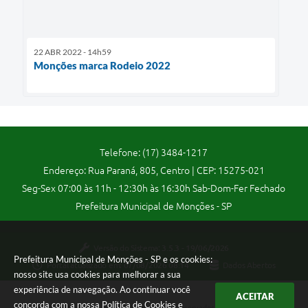
22 ABR 2022 - 14h59
Monções marca Rodeio 2022
Telefone: (17) 3484-1217
Endereço: Rua Paraná, 805, Centro | CEP: 15275-021
Seg-Sex 07:00 às 11h - 12:30h às 16:30h Sab-Dom-Fer Fechado
Prefeitura Municipal de Monções - SP
Versão do Sistema:
3.5.3 - 19/06/2026
Prefeitura Municipal de Monções - SP e os cookies:
Portal atualizado em:
07/08/2026 08:14
Dados Abertos
nosso site usa cookies para melhorar a sua
experiência de navegação. Ao continuar você
ACEITAR
concorda com a nossa
Política de Cookies
e
Copyright Instar - 2006-2026. Todos os direitos reservados -