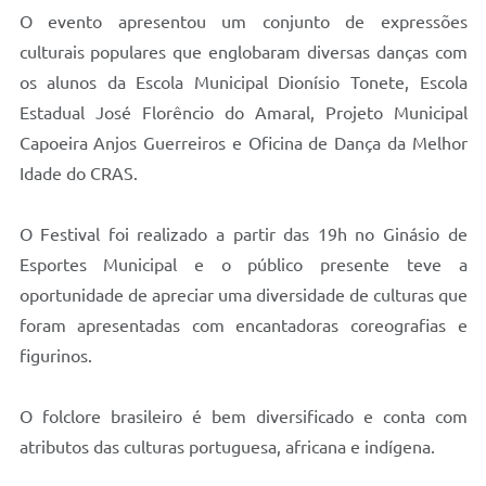
O evento apresentou um conjunto de expressões
Audiências Públicas
culturais populares que englobaram diversas danças com
Ouvidoria
os alunos da Escola Municipal Dionísio Tonete, Escola
Estadual José Florêncio do Amaral, Projeto Municipal
Contratos
Capoeira Anjos Guerreiros e Oficina de Dança da Melhor
Galeria de Vídeos
Idade do CRAS.
Secretarias
O Festival foi realizado a partir das 19h no Ginásio de
Projetos
Esportes Municipal e o público presente teve a
Contas Públicas
oportunidade de apreciar uma diversidade de culturas que
foram apresentadas com encantadoras coreografias e
Legislação
figurinos.
Editais
O folclore brasileiro é bem diversificado e conta com
Links
atributos das culturas portuguesa, africana e indígena.
Serviços Online