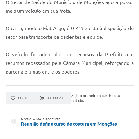
O
Setor de Saúde do Município de Monções agora possui
Concursos Públicos
mais um veículo em sua frota.
Lei Aldir Blanc
O carro, modelo Fiat Argo, é 0 KM e está à disposição do
Horários Médicos e Odontológicos
setor para transporte de pacientes e equipe.
Plano Municipal de Educação
Conselho Municipal de Meio Ambiente
O veículo foi adquirido com recursos da Prefeitura e
recursos repassados pela Câmara Municipal, reforçando a
Regime Jurídico
parceria e união entre os poderes.
Horários da Piscina Aquecida
Galeria de Fotos
Seja o primeiro a curtir esta
GOSTEI
NÃO GOSTEI
notícia.
Obras
Turismo
NOTÍCIA MAIS RECENTE
Reunião define curso de costura em Monções
Carta de Serviços
Arquivos para Download