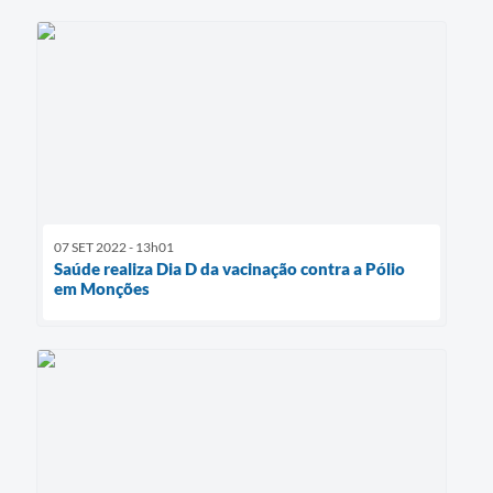
Telefones Úteis
Transparência
A Prefeitura
Enquete
Jornal
Agenda
07 SET 2022 - 13h01
Saúde realiza Dia D da vacinação contra a Pólio
Diário Oficial
em Monções
SIC
Contato