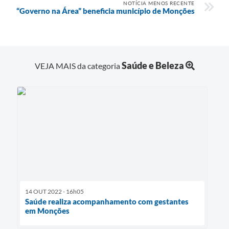
NOTÍCIA MENOS RECENTE
“Governo na Área” beneficia município de Monções
Audiências Públicas
Ouvidoria
Contratos
Saúde e Beleza
VEJA MAIS da categoria
Galeria de Vídeos
Secretarias
Projetos
Contas Públicas
Legislação
Editais
14 OUT 2022 - 16h05
Links
Saúde realiza acompanhamento com gestantes
em Monções
Serviços Online